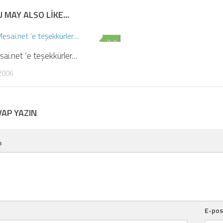
 MAY ALSO LIKE...
0
ai.net ‘e teşekkürler…
 2006
VAP YAZIN
m
E-po