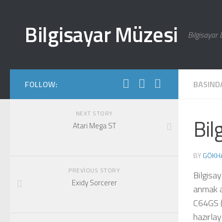
Skip to content
Bilgisayar Müzesi
Bilgisayar 
FOLLOW:
BASINDA
NEXT STORY
Bil
Atari Mega ST
BY
GÖKH
PREVIOUS STORY
Bilgisa
Exidy Sorcerer
anmak a
C64GS (
hazırla