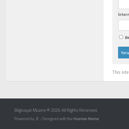
İntern
Bi
This sit
Bilgisayar Müzesi © 2026. All Rights Reserved.
Powered by
- Designed with the
Hueman theme