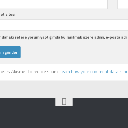
et sitesi
r dahaki sefere yorum yaptığımda kullanılmak üzere adımı, e-posta adre
e uses Akismet to reduce spam.
Learn how your comment data is p