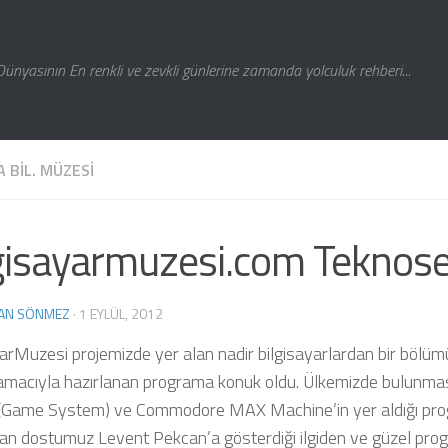
Dünyasının En renkli ve zevkli günlerine zamanda yolculuk rehberi...
 BIL. MÜZESI
gisayarmuzesi.com Teknos
AN SÖNMEZ
·
1 EYLÜL, 2012
yarMuzesi projemizde yer alan nadir bilgisayarlardan bir bölü
macıyla hazırlanan programa konuk oldu. Ülkemizde bulunm
Game System) ve Commodore MAX Machine’in yer aldığı program
yan dostumuz Levent Pekcan’a gösterdiği ilgiden ve güzel prog