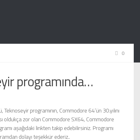
0
eyir programında…
mü, Teknoseyir programının, Commodore 64’ün 30.yılını
ası oldukça zor olan Commodore SX64, Commodore
ı aşağıdaki linkten takip edebilirsiniz. Programı
ramdan dolayı teşekkür ederiz..