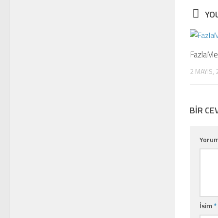
YOU
FazlaMes
2 MAYIS,
BIR CE
Yoru
İsim
*