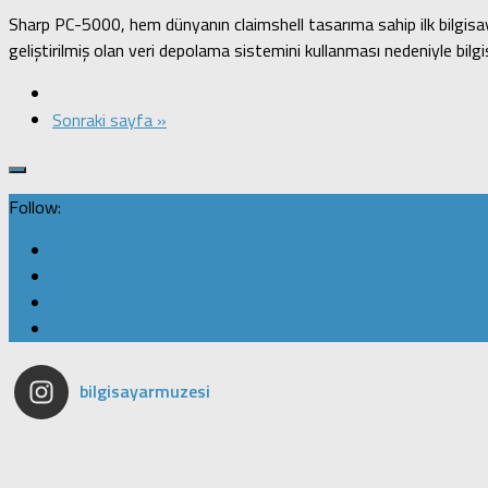
Sharp PC-5000, hem dünyanın claimshell tasarıma sahip ilk bilgisayar
geliştirilmiş olan veri depolama sistemini kullanması nedeniyle bilg
Sonraki sayfa »
Follow:
bilgisayarmuzesi