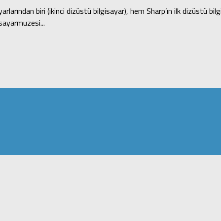
larından biri (ikinci dizüstü bilgisayar), hem Sharp’ın ilk dizüstü bi
isayarmuzesi...