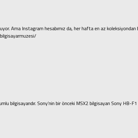
oluyor. Ama Instagram hesabımız da, her hafta en az koleksiyondan b
bilgisayarmuzesi/
lu bilgisayarıdır. Sony’nin bir önceki MSX2 bilgisayarı Sony HB-F1 II