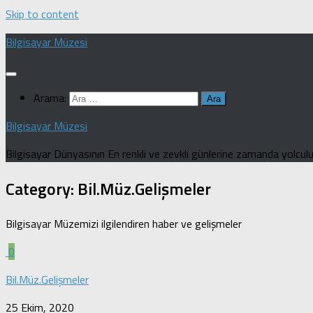
Skip to content
Bilgisayar Müzesi
Arama:
Bilgisayar Müzesi
Bilgisayar Dünyasının En renkli ve zevkli günlerine zamanda yolculuk
Category:
Bil.Müz.Gelişmeler
Bilgisayar Müzemizi ilgilendiren haber ve gelişmeler
0
Bil.Müz.Gelişmeler
25 Ekim, 2020