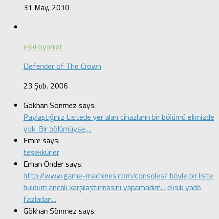
31 May, 2010
eski oyunlar
Defender of The Crown
23 Şub, 2006
Gökhan Sönmez says:
Paylaştığınız Listede yer alan cihazların bir bölümü elimizde
yok. Bir bölümüyse,...
Emre says:
teşekkürler
Erhan Önder says:
http://www.game-machines.com/consoles/ böyle bir liste
buldum ancak karşılaştırmasını yapamadım... eksik yada
fazladan...
Gökhan Sönmez says: