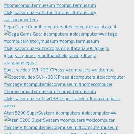
Sega Game Gear #computers #oldcomputer #vintage #
Spectravideo SVI-738 X'Press #computers #oldcompu
Atari 5200 SuperSystem #computers #oldcomputer #v