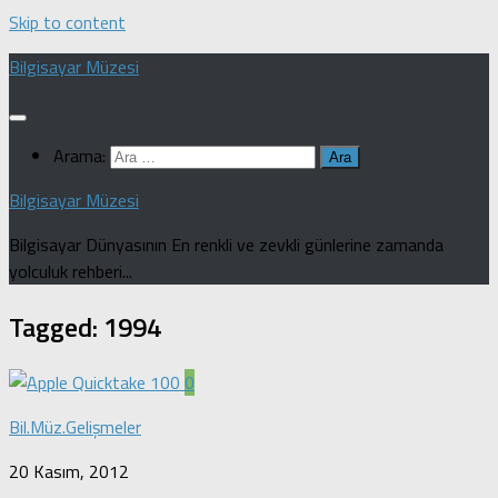
Skip to content
Bilgisayar Müzesi
Arama:
Bilgisayar Müzesi
Bilgisayar Dünyasının En renkli ve zevkli günlerine zamanda
yolculuk rehberi...
Tagged:
1994
0
Bil.Müz.Gelişmeler
20 Kasım, 2012