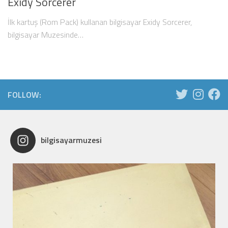
Exidy Sorcerer
İlk kartuş (Rom Pack) kullanan bilgisayar Exidy Sorcerer,
bilgisayar Muzesinde…
FOLLOW:
bilgisayarmuzesi