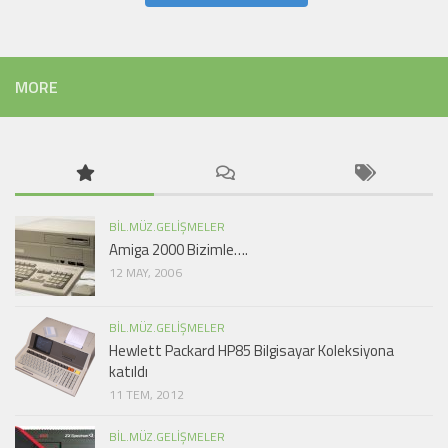
MORE
BIL.MÜZ.GELIŞMELER
Amiga 2000 Bizimle….
12 MAY, 2006
BIL.MÜZ.GELIŞMELER
Hewlett Packard HP85 Bilgisayar Koleksiyona
katıldı
11 TEM, 2012
BIL.MÜZ.GELIŞMELER