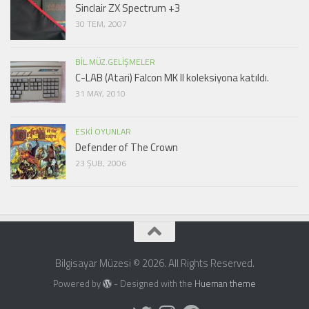
Sinclair ZX Spectrum +3
30 TEM, 2007
BIL.MÜZ.GELIŞMELER
C-LAB (Atari) Falcon MK II koleksiyona katıldı.
31 MAY, 2010
ESKI OYUNLAR
Defender of The Crown
23 ŞUB, 2006
Bilgisayar Müzesi © 2026. All Rights Reserved.
Powered by
- Designed with the
Hueman theme