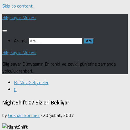
Skip to content
Bilgisayar Müzesi
Arama:
Bilgisayar Müzesi
Bilgisayar Dünyasının En renkli ve zevkli günlerine zamanda
yolculuk rehberi...
Bil.Müz.Gelişmeler
0
NightShift 07 Sizleri Bekliyor
by
Gökhan Sönmez
·
20 Şubat, 2007