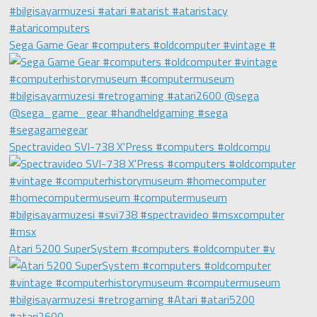
Sega Game Gear #computers #oldcomputer #vintage #
Spectravideo SVI-738 X'Press #computers #oldcompu
Atari 5200 SuperSystem #computers #oldcomputer #v