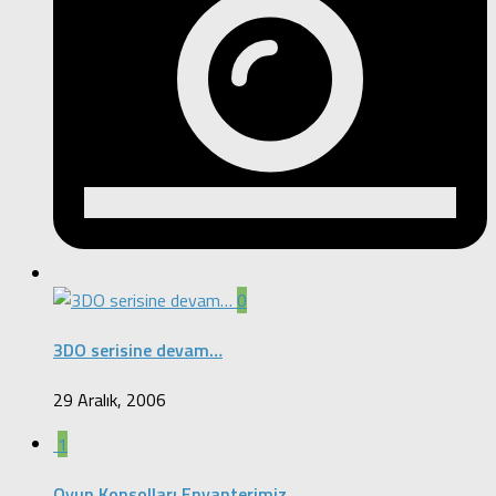
0
3DO serisine devam…
29 Aralık, 2006
1
Oyun Konsolları Envanterimiz…