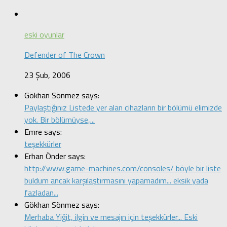
eski oyunlar
Defender of The Crown
23 Şub, 2006
Gökhan Sönmez says:
Paylaştığınız Listede yer alan cihazların bir bölümü elimizde
yok. Bir bölümüyse,...
Emre says:
teşekkürler
Erhan Önder says:
http://www.game-machines.com/consoles/ böyle bir liste
buldum ancak karşılaştırmasını yapamadım... eksik yada
fazladan...
Gökhan Sönmez says:
Merhaba Yiğit, ilgin ve mesajın için teşekkürler... Eski