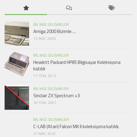
BIL.MÜZ.GELIŞMELER
Amiga 2000 Bizimle….
12 MAY, 2006
BIL.MÜZ.GELIŞMELER
Hewlett Packard HP85 Bilgisayar Koleksiyona
katıldı
11 TEM, 2012
BIL.MÜZ.GELIŞMELER
Sinclair ZX Spectrum +3
30 TEM, 2007
BIL.MÜZ.GELIŞMELER
C-LAB (Atari) Falcon MK II koleksiyona katıldı.
31 MAY, 2010