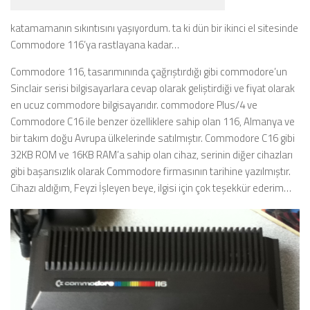
katamamanın sıkıntısını yaşıyordum. ta ki dün bir ikinci el sitesinde
Commodore 116’ya rastlayana kadar…
Commodore 116, tasarımınında çağrıştırdığı gibi commodore’un
Sinclair serisi bilgisayarlara cevap olarak geliştirdiği ve fiyat olarak
en ucuz commodore bilgisayarıdır. commodore Plus/4 ve
Commodore C16 ile benzer özelliklere sahip olan 116, Almanya ve
bir takım doğu Avrupa ülkelerinde satılmıştır. Commodore C16 gibi
32KB ROM ve 16KB RAM’a sahip olan cihaz, serinin diğer cihazları
gibi başarısızlık olarak Commodore firmasının tarihine yazılmıştır.
Cihazı aldığım, Feyzi İşleyen beye, ilgisi için çok teşekkür ederim…