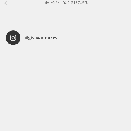
IBM PS/2 L40 SX Dizüstü
bilgisayarmuzesi