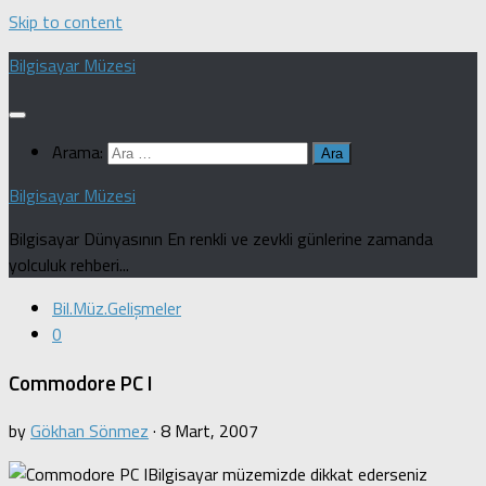
Skip to content
Bilgisayar Müzesi
Arama:
Bilgisayar Müzesi
Bilgisayar Dünyasının En renkli ve zevkli günlerine zamanda
yolculuk rehberi...
Bil.Müz.Gelişmeler
0
Commodore PC I
by
Gökhan Sönmez
·
8 Mart, 2007
Bilgisayar müzemizde dikkat ederseniz