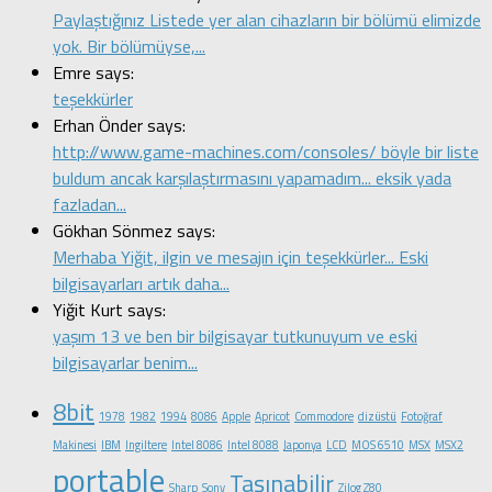
Paylaştığınız Listede yer alan cihazların bir bölümü elimizde
yok. Bir bölümüyse,...
Emre says:
teşekkürler
Erhan Önder says:
http://www.game-machines.com/consoles/ böyle bir liste
buldum ancak karşılaştırmasını yapamadım... eksik yada
fazladan...
Gökhan Sönmez says:
Merhaba Yiğit, ilgin ve mesajın için teşekkürler... Eski
bilgisayarları artık daha...
Yiğit Kurt says:
yaşım 13 ve ben bir bilgisayar tutkunuyum ve eski
bilgisayarlar benim...
8bit
1978
1982
1994
8086
Apple
Apricot
Commodore
dizüstü
Fotoğraf
Makinesi
IBM
Ingiltere
Intel 8086
Intel 8088
Japonya
LCD
MOS 6510
MSX
MSX2
portable
Taşınabilir
Sharp
Sony
Zilog Z80