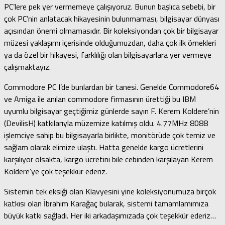
PC’lere pek yer vermemeye çalışıyoruz. Bunun başlıca sebebi, bir
çok PC’nin anlatacak hikayesinin bulunmaması, bilgisayar dünyası
açısından önemi olmamasıdır. Bir koleksiyondan çok bir bilgisayar
müzesi yaklaşımı içerisinde olduğumuzdan, daha çok ilk örnekleri
ya da özel bir hikayesi, farklılığı olan bilgisayarlara yer vermeye
çalışmaktayız.
Commodore PC I’de bunlardan bir tanesi. Genelde Commodore64
ve Amiga ile anılan commodore firmasının ürettiği bu IBM
uyumlu bilgisayar geçtiğimiz günlerde sayın F. Kerem Koldere’nin
(DevilisH) katkılarıyla müzemize katılmış oldu. 4.77MHz 8088
işlemciye sahip bu bilgisayarla birlikte, monitörüde çok temiz ve
sağlam olarak elimize ulaştı. Hatta genelde kargo ücretlerini
karşılıyor olsakta, kargo ücretini bile cebinden karşılayan Kerem
Koldere’ye çok teşekkür ederiz.
Sistemin tek eksiği olan Klavyesini yine koleksiyonumuza birçok
katkısı olan İbrahim Karağaç bularak, sistemi tamamlamımıza
büyük katkı sağladı. Her iki arkadaşımızada çok teşekkür ederiz…