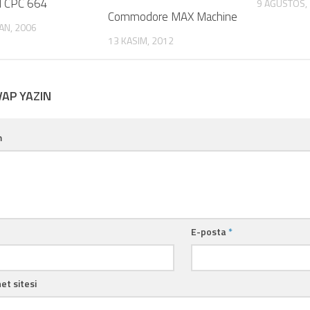
d CPC 664
9 AĞUSTOS,
Commodore MAX Machine
AN, 2006
13 KASIM, 2012
VAP YAZIN
m
E-posta
*
et sitesi