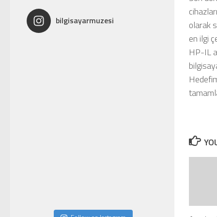
cihazlar
bilgisayarmuzesi
olarak s
en ilgi 
HP-IL a
bilgisay
Hedefimi
tamam
YOU