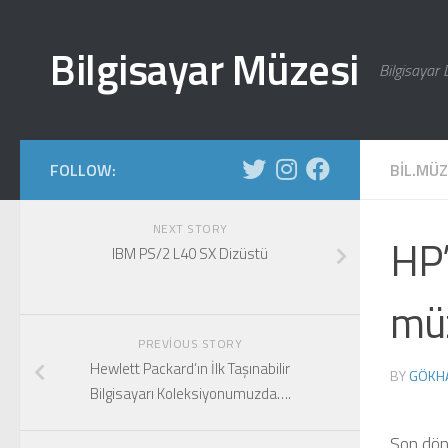
Skip to content
Bilgisayar Müzesi
Bilgisayar 
FOLLOW:
BIL.MÜ
NEXT STORY
HP’
IBM PS/2 L40 SX Dizüstü
mü
PREVIOUS STORY
Hewlett Packard’ın İlk Taşınabilir
BY
GÖKH
Bilgisayarı Koleksiyonumuzda….
Son dön