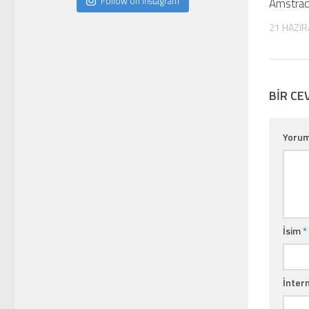
Follow on Instagram
Amstra
21 HAZIR
BIR CE
Yoru
İsim
*
İntern