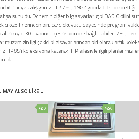
ını bitirmeye çalışıyoruz. HP 75C, 1982 yılında HP’nin ürettiği il
atışa sunuldu. Dönemin diğer bilgisayarları gibi BASIC dilini sun
çekici özelliklerinden biri, card okuyucu sayesinde program yük
rabirimiyle 30 civarında çevre birimine bağlanabilen 75C, hem
ar müzemizin ilgi çekici bilgisayarlarından biri olarak artık ko
z HP85’i koleksiyona katarak, HP ailesiyle ilgili planlarımızı
lamak…
 MAY ALSO LIKE...
0
0