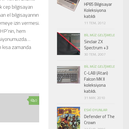
HP85 Bilgisayar
k cep bilgisayarı
Koleksiyona
an el bilgisayarının
katıldı
lemeye izin vermesi.
11 TEM, 2012
 HP’nin, hem
BIL.MÜZ.GELIŞMELER
leksiyonumuzda…
Sinclair ZX
 en kısa zamanda
Spectrum +3
30 TEM, 2007
BIL.MÜZ.GELIŞMELER
C-LAB (Atari)
Falcon MK II
koleksiyona
katıldı.
31 MAY, 2010
0
ESKI OYUNLAR
Defender of The
Crown