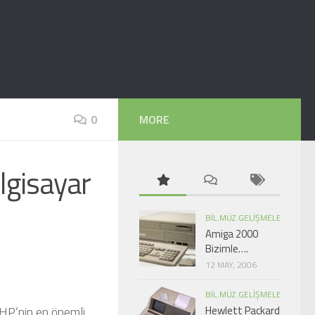
0
MORE
ilgisayar
BIL.MÜZ.GELIŞMELER
Amiga 2000
Bizimle….
12 MAY, 2006
BIL.MÜZ.GELIŞMELER
 HP’nin en önemli
Hewlett Packard