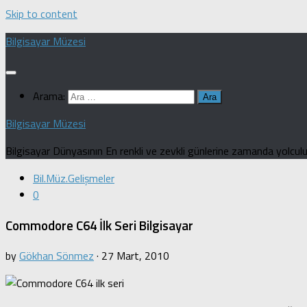
Skip to content
Bilgisayar Müzesi
Arama:
Bilgisayar Müzesi
Bilgisayar Dünyasının En renkli ve zevkli günlerine zamanda yolculuk
Bil.Müz.Gelişmeler
0
Commodore C64 İlk Seri Bilgisayar
by
Gökhan Sönmez
·
27 Mart, 2010