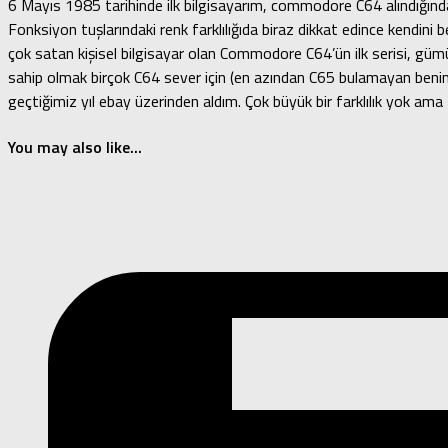
6 Mayıs 1985 tarihinde ilk bilgisayarım, commodore C64 alındığında
Fonksiyon tuşlarındaki renk farklılığıda biraz dikkat edince kendini 
çok satan kişisel bilgisayar olan Commodore C64’ün ilk serisi, güm
sahip olmak birçok C64 sever için (en azından C65 bulamayan benim gi
geçtiğimiz yıl ebay üzerinden aldım. Çok büyük bir farklılık yok am
You may also like...