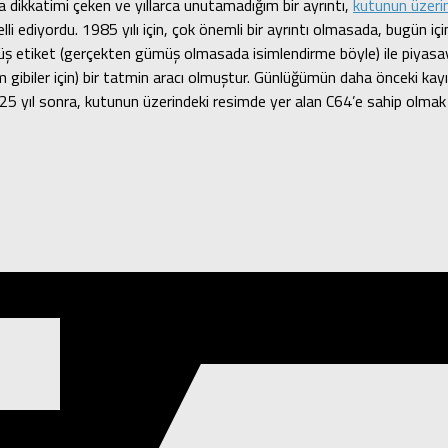
 dikkatimi çeken ve yıllarca unutamadığım bir ayrıntı,
kutunun üzeri
belli ediyordu. 1985 yılı için, çok önemli bir ayrıntı olmasada, bugün
üş etiket (gerçekten gümüş olmasada isimlendirme böyle) ile piyasaya 
biler için) bir tatmin aracı olmuştur. Günlüğümün daha önceki kayıtla
a 25 yıl sonra, kutunun üzerindeki resimde yer alan C64’e sahip olmak