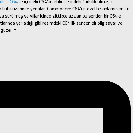
ndeki C64
ile içindeki C64’ün etiketlerindeki farklılık olmuştu.
 için kutu üzerinde yer alan Commodore C64’ün özel bir anlamı var. En
sürülmüş ve yıllar içinde gittikçe azalan bu seriden bir C64’e
rında yer aldığı gibi resimdeki C64 ilk seriden bir bilgisayar ve
 güzel 🙂