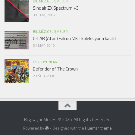
BIL.MÜZ.GELIŞMELER
Sinclair ZX Spectrum +3
30 TEM, 2007
BIL.MÜZ.GELIŞMELER
C-LAB (Atari) Falcon MK II koleksiyona katıldı.
31 MAY, 2010
ESKI OYUNLAR
Defender of The Crown
23 ŞUB, 2006
Bilgisayar Müzesi © 2026. All Rights Reserved.
Powered by
- Designed with the
Hueman theme