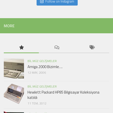
Follow on Instagram
MORE
BIL.MÜZ.GELIŞMELER
Amiga 2000 Bizimle….
12 MAY, 2006
BIL.MÜZ.GELIŞMELER
Hewlett Packard HP85 Bilgisayar Koleksiyona
katıldı
11 TEM, 2012