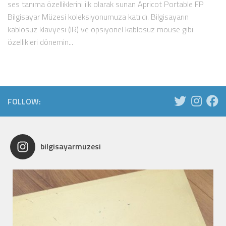
ses tanıma özelliklerini ilk olarak sunan Apricot Portable FP
Bilgisayar Müzesi koleksiyonumuza katıldı. Bilgisayarın
kablosuz klavyesi (IR) ve opsiyonel kablosuz mouse gibi
özellikleri dönemin...
FOLLOW:
bilgisayarmuzesi