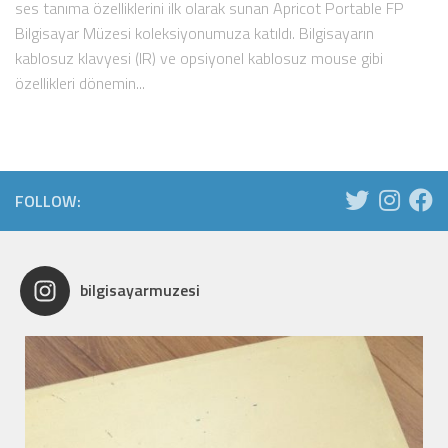
ses tanıma özelliklerini ilk olarak sunan Apricot Portable FP
Bilgisayar Müzesi koleksiyonumuza katıldı. Bilgisayarın
kablosuz klavyesi (IR) ve opsiyonel kablosuz mouse gibi
özellikleri dönemin...
FOLLOW:
bilgisayarmuzesi