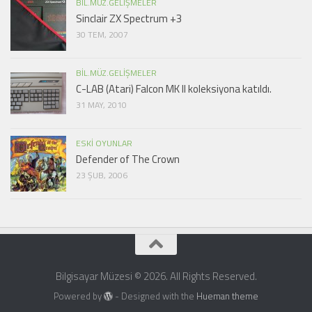
BIL.MÜZ.GELIŞMELER
Sinclair ZX Spectrum +3
30 TEM, 2007
BIL.MÜZ.GELIŞMELER
C-LAB (Atari) Falcon MK II koleksiyona katıldı.
31 MAY, 2010
ESKI OYUNLAR
Defender of The Crown
23 ŞUB, 2006
Bilgisayar Müzesi © 2026. All Rights Reserved.
Powered by
- Designed with the
Hueman theme