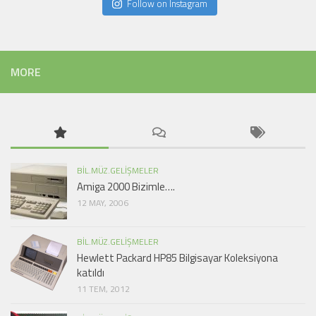
Follow on Instagram
MORE
BIL.MÜZ.GELIŞMELER
Amiga 2000 Bizimle….
12 MAY, 2006
BIL.MÜZ.GELIŞMELER
Hewlett Packard HP85 Bilgisayar Koleksiyona
katıldı
11 TEM, 2012