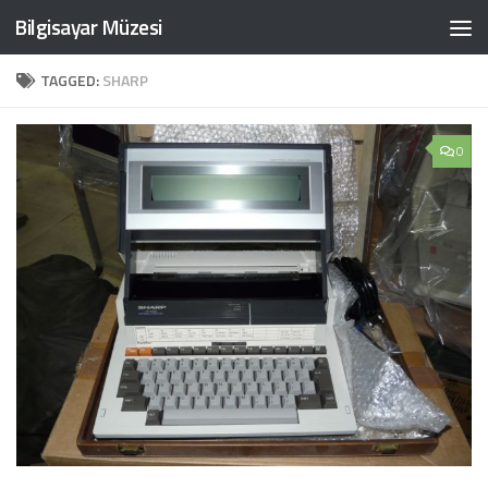
Bilgisayar Müzesi
Skip to content
TAGGED:
SHARP
0