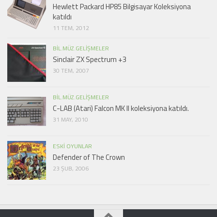
Hewlett Packard HP85 Bilgisayar Koleksiyona
katıldı
11 TEM, 2012
BIL.MÜZ.GELIŞMELER
Sinclair ZX Spectrum +3
30 TEM, 2007
BIL.MÜZ.GELIŞMELER
C-LAB (Atari) Falcon MK II koleksiyona katıldı.
31 MAY, 2010
ESKI OYUNLAR
Defender of The Crown
23 ŞUB, 2006