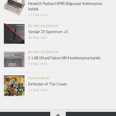
Hewlett Packard HP85 Bilgisayar Koleksiyona
katıldı
11 TEM, 2012
BIL.MÜZ.GELIŞMELER
Sinclair ZX Spectrum +3
30 TEM, 2007
BIL.MÜZ.GELIŞMELER
C-LAB (Atari) Falcon MK II koleksiyona katıldı.
31 MAY, 2010
ESKI OYUNLAR
Defender of The Crown
23 ŞUB, 2006