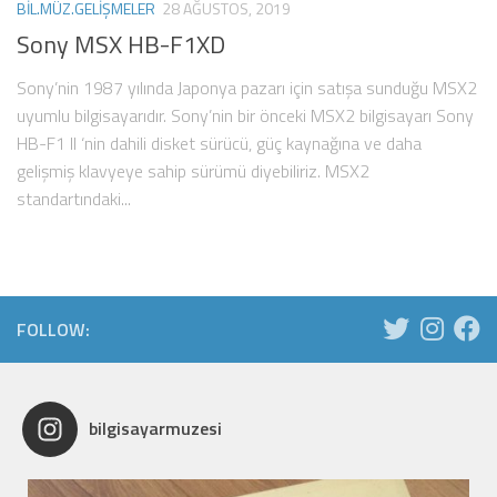
BIL.MÜZ.GELIŞMELER
28 AĞUSTOS, 2019
Sony MSX HB-F1XD
Sony’nin 1987 yılında Japonya pazarı için satışa sunduğu MSX2
uyumlu bilgisayarıdır. Sony’nin bir önceki MSX2 bilgisayarı Sony
HB-F1 II ‘nin dahili disket sürücü, güç kaynağına ve daha
gelişmiş klavyeye sahip sürümü diyebiliriz. MSX2
standartındaki...
FOLLOW:
bilgisayarmuzesi