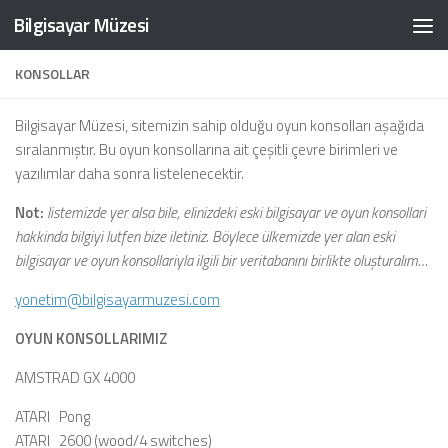
Bilgisayar Müzesi
Skip to content
KONSOLLAR
Bilgisayar Müzesi, sitemizin sahip olduğu oyun konsolları aşağıda
sıralanmıştır. Bu oyun konsollarına ait çeşitli çevre birimleri ve
yazılımlar daha sonra listelenecektir.
Not:
listemizde yer alsa bile, elinizdeki eski bilgisayar ve oyun konsollari
hakkinda bilgiyi lutfen bize iletiniz. Böylece ülkemizde yer alan eski
bilgisayar ve oyun konsollariyla ilgili bir veritabanını birlikte oluşturalım…
yonetim@bilgisayarmuzesi.com
OYUN KONSOLLARIMIZ
AMSTRAD GX 4000
ATARI Pong
ATARI 2600 (wood/4 switches)