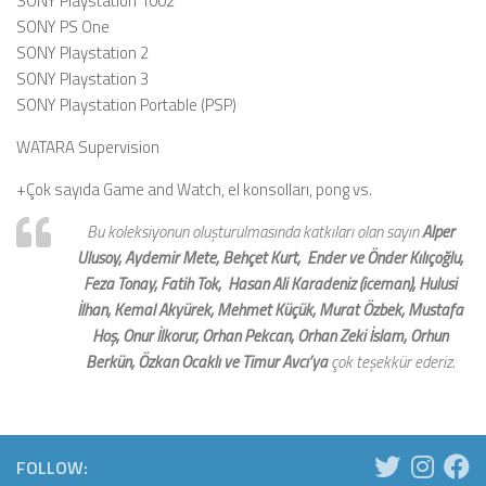
SONY Playstation 1002
SONY PS One
SONY Playstation 2
SONY Playstation 3
SONY Playstation Portable (PSP)
WATARA Supervision
+Çok sayıda Game and Watch, el konsolları, pong vs.
Bu koleksiyonun oluşturulmasında katkıları olan sayın
Alper
Ulusoy,
Aydemir Mete, Behçet Kurt, Ender ve Önder Kılıçoğlu,
Feza Tonay, Fatih Tok, Hasan Ali Karadeniz (iceman), Hulusi
İlhan, Kemal Akyürek, Mehmet Küçük, Murat Özbek, Mustafa
Hoş, Onur İlkorur, Orhan Pekcan, Orhan Zeki İslam, Orhun
Berkün, Özkan Ocaklı ve Timur Avcı’ya
çok teşekkür ederiz.
FOLLOW: