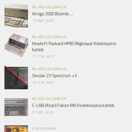
BIL.MÜZ.GELIŞMELER
Amiga 2000 Bizimle….
12 MAY, 2006
BIL.MÜZ.GELIŞMELER
Hewlett Packard HP85 Bilgisayar Koleksiyona
katıldı
11 TEM, 2012
BIL.MÜZ.GELIŞMELER
Sinclair ZX Spectrum +3
30 TEM, 2007
BIL.MÜZ.GELIŞMELER
C-LAB (Atari) Falcon MK II koleksiyona katıldı.
31 MAY, 2010
ESKI OYUNLAR