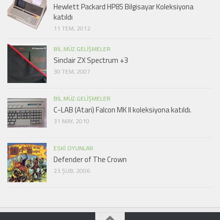
Hewlett Packard HP85 Bilgisayar Koleksiyona
katıldı
11 TEM, 2012
BIL.MÜZ.GELIŞMELER
Sinclair ZX Spectrum +3
30 TEM, 2007
BIL.MÜZ.GELIŞMELER
C-LAB (Atari) Falcon MK II koleksiyona katıldı.
31 MAY, 2010
ESKI OYUNLAR
Defender of The Crown
23 ŞUB, 2006