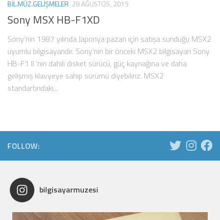
BIL.MÜZ.GELIŞMELER
28 AĞUSTOS, 2019
Sony MSX HB-F1XD
Sony’nin 1987 yılında Japonya pazarı için satışa sunduğu MSX2
uyumlu bilgisayarıdır. Sony’nin bir önceki MSX2 bilgisayarı Sony
HB-F1 II ‘nin dahili disket sürücü, güç kaynağına ve daha
gelişmiş klavyeye sahip sürümü diyebiliriz. MSX2
standartındaki...
FOLLOW:
bilgisayarmuzesi