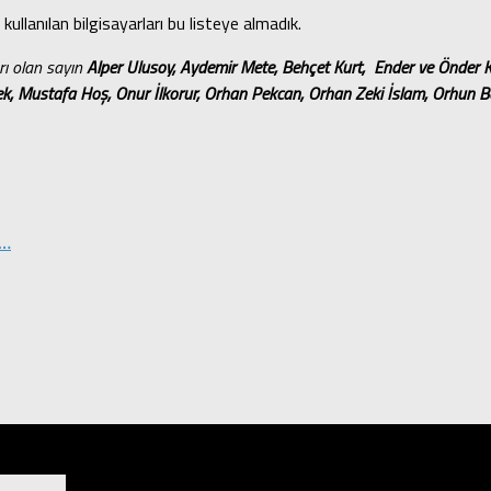
anılan bilgisayarları bu listeye almadık.
rı olan sayın
Alper Ulusoy,
Aydemir Mete, Behçet Kurt, Ender ve Önder Kı
, Mustafa Hoş, Onur İlkorur, Orhan Pekcan, Orhan Zeki İslam, Orhun Be
ı…