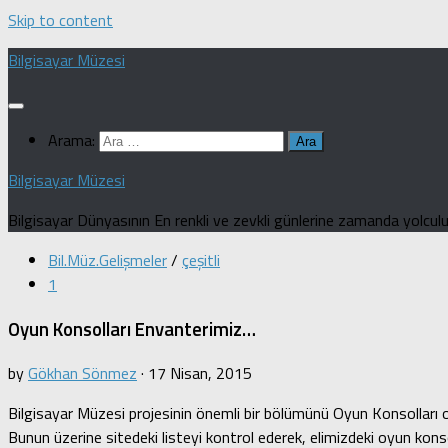
Skip to content
Bilgisayar Müzesi
Arama:
Bilgisayar Müzesi
Bilgisayar Dünyasının En renkli ve zevkli günlerine zamanda yolculuk
Bil.Müz.Gelişmeler
/
çeşitli
1
Oyun Konsolları Envanterimiz…
by
Gökhan Sönmez
·
17 Nisan, 2015
Bilgisayar Müzesi projesinin önemli bir bölümünü Oyun Konsolları ol
Bunun üzerine sitedeki listeyi kontrol ederek, elimizdeki oyun konsol