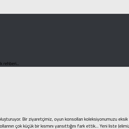
 rehberi...
uşturuyor. Bir ziyaretçimiz, oyun konsolları koleksiyonumuzu eksik b
larının çok küçük bir kısmını yansıttığını fark ettik… Yeni liste (elim