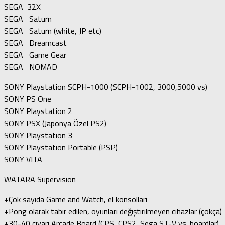
SEGA 32X
SEGA Saturn
SEGA Saturn (white, JP etc)
SEGA Dreamcast
SEGA Game Gear
SEGA NOMAD
SONY Playstation SCPH-1000 (SCPH-1002, 3000,5000 vs)
SONY PS One
SONY Playstation 2
SONY PSX (Japonya Özel PS2)
SONY Playstation 3
SONY Playstation Portable (PSP)
SONY VITA
WATARA Supervision
+Çok sayıda Game and Watch, el konsolları
+Pong olarak tabir edilen, oyunları değiştirilmeyen cihazlar (çokça)
+30-40 civarı Arcade Board (CPS, CPS2, Sega ST-V vs. boardlar)