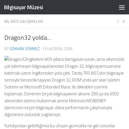
Bilgisayar Müzesi
Skip to content
BIL.MÜZ.GELIŞMELER
0
Dragon32 yolda…
BY
GÖKHAN SÖNMEZ
·
13 HAZIRAN, 2006
İngilizlerin 80’li yıllara damgasını vuran, ama ülkemizde
çok bilinmeyen bilgisayarlarından Dragon 32, bilgisayarmuzesine
katılmak üzere İngiltereden yola çıktı. Tandy TRS 80 Color bilgisayar
serisiyle benzerlik taşıyan Dragon 32, ROM’unda yer alan İşletim
Sistemi ve Microsoft Extended Basic ile dikkatleri üzerine
toplamıştı. Dönemin birçok bilgisayarının aksine Z80 ya da 6502
ailesinden işlemci kullanmak yerine Motorola MC6809EP
işlemcisini seçen bilgisayar, daha performanslı çalışmasıyla
diğerlerine üstünlük sağlamıştı.
Yurtdışından getirttiğimiz bu cihazın gümrükte ne gibi sorunlar