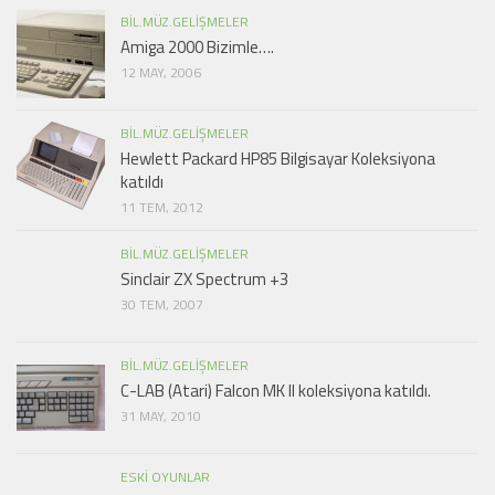
BIL.MÜZ.GELIŞMELER
Amiga 2000 Bizimle….
12 MAY, 2006
BIL.MÜZ.GELIŞMELER
Hewlett Packard HP85 Bilgisayar Koleksiyona
katıldı
11 TEM, 2012
BIL.MÜZ.GELIŞMELER
Sinclair ZX Spectrum +3
30 TEM, 2007
BIL.MÜZ.GELIŞMELER
C-LAB (Atari) Falcon MK II koleksiyona katıldı.
31 MAY, 2010
ESKI OYUNLAR