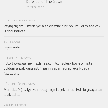
Defender of The Crown
23 ŞUB, 2006
GÖKHAN SÖNMEZ SAYS:
Paylaştığınız Listede yer alan cihazların bir bölümü elimizde yok.
Bir bölümüyse,...
EMRE SAYS:
teşekkürler
ERHAN ÖNDER SAYS:
http://www.game-machines.com/consoles/ böyle bir liste
buldum ancak karşılaştırmasını yapamadım... eksik yada
fazladan...
GÖKHAN SÖNMEZ SAYS:
Merhaba Yiğit, ilgin ve mesajın için teşekkürler... Eski bilgisayarları
artık daha...
YIĞIT KURT SAYS: