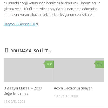
oluşturabileceği konusunda henüz bir bilgimiz yok. Umarız sorun
çıkmaz ve bu tür ülkemizde az sayıda bulunan, ama dönemine
damgasını vuran cihazları tek tek koleksiyonumuza katarız..
Dragon 32 Ayrıntılı Bilgi
YOU MAY ALSO LIKE...
0
0
Bilgisayar Müzesi – 2008
Acorn Electron Bilgisayar
Değerlendirmesi
13 ARALIK, 2008
16 OCAK, 2009