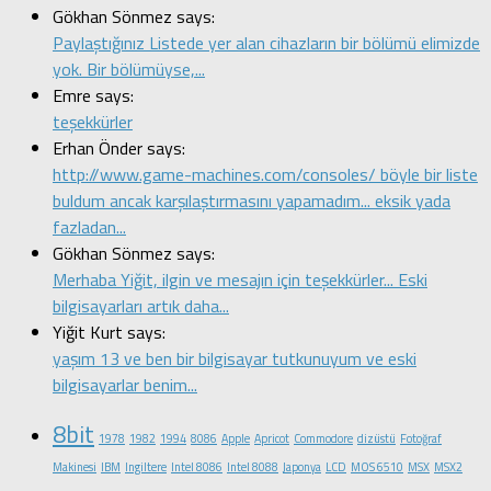
Gökhan Sönmez says:
Paylaştığınız Listede yer alan cihazların bir bölümü elimizde
yok. Bir bölümüyse,...
Emre says:
teşekkürler
Erhan Önder says:
http://www.game-machines.com/consoles/ böyle bir liste
buldum ancak karşılaştırmasını yapamadım... eksik yada
fazladan...
Gökhan Sönmez says:
Merhaba Yiğit, ilgin ve mesajın için teşekkürler... Eski
bilgisayarları artık daha...
Yiğit Kurt says:
yaşım 13 ve ben bir bilgisayar tutkunuyum ve eski
bilgisayarlar benim...
8bit
1978
1982
1994
8086
Apple
Apricot
Commodore
dizüstü
Fotoğraf
Makinesi
IBM
Ingiltere
Intel 8086
Intel 8088
Japonya
LCD
MOS 6510
MSX
MSX2