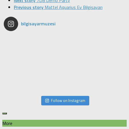
Next story
7D8 Demo Party
Previous story
Mattel Aquarius Ev Bilgisayarı
bilgisayarmuzesi
Follow on Instagram
More