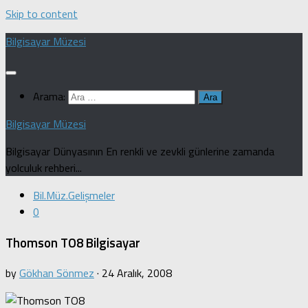
Skip to content
Bilgisayar Müzesi
Arama:
Bilgisayar Müzesi
Bilgisayar Dünyasının En renkli ve zevkli günlerine zamanda
yolculuk rehberi...
Bil.Müz.Gelişmeler
0
Thomson TO8 Bilgisayar
by
Gökhan Sönmez
·
24 Aralık, 2008