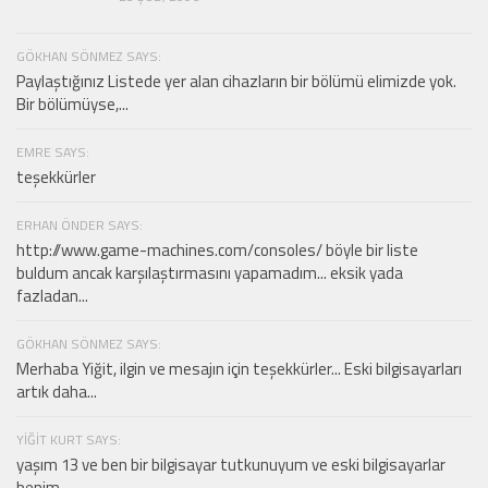
GÖKHAN SÖNMEZ SAYS:
Paylaştığınız Listede yer alan cihazların bir bölümü elimizde yok.
Bir bölümüyse,...
EMRE SAYS:
teşekkürler
ERHAN ÖNDER SAYS:
http://www.game-machines.com/consoles/ böyle bir liste
buldum ancak karşılaştırmasını yapamadım... eksik yada
fazladan...
GÖKHAN SÖNMEZ SAYS:
Merhaba Yiğit, ilgin ve mesajın için teşekkürler... Eski bilgisayarları
artık daha...
YIĞIT KURT SAYS:
yaşım 13 ve ben bir bilgisayar tutkunuyum ve eski bilgisayarlar
benim...