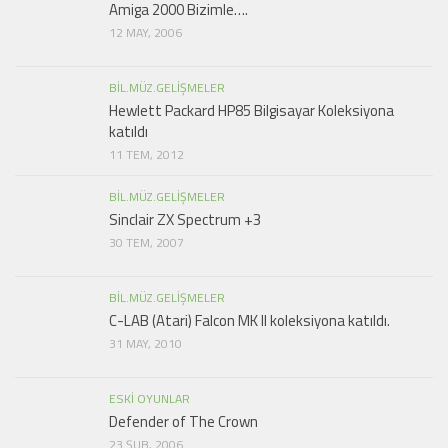
Amiga 2000 Bizimle….
12 MAY, 2006
BIL.MÜZ.GELIŞMELER
Hewlett Packard HP85 Bilgisayar Koleksiyona
katıldı
11 TEM, 2012
BIL.MÜZ.GELIŞMELER
Sinclair ZX Spectrum +3
30 TEM, 2007
BIL.MÜZ.GELIŞMELER
C-LAB (Atari) Falcon MK II koleksiyona katıldı.
31 MAY, 2010
ESKI OYUNLAR
Defender of The Crown
23 ŞUB, 2006