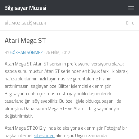
Bilgisayar Müzesi
Skip to content
BIL.MÜZ.GELIŞMELER
0
Atari Mega ST
BY
GÖKHAN SÖNMEZ
·
26 EKIM, 2012
Atari Mega ST, Atari ST serisinin profesyonel versiyonu olarak
satışa sunulmuştur. Atari ST serisinden en büyük farklılık olarak,
hafıza bloklarının hızlı taşınması ve görüntüleme hızının
arttırılmasını sağlayan özel Blitter işlemcisi eklenmiştir.
Bilgisayarın daha çok masa üstü yayıncılık düşünülerek
tasarlandığını söyleyebiliriz. Bu özelliğiyle oldukça başarılı da
olmuştur. Daha sonra Mega STE ve Atari TT bilgisayarlarıyla
değiştirilmiştir.
Atari Mega ST 2012 yılında koleksiyona eklenmiştir. Fotoğraf bir
başka internet
sitesinden
alınmıştır. Uygun zamanda