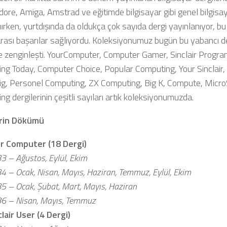
re, Amiga, Amstrad ve eğitimde bilgisayar gibi genel bilgisaya
ırken, yurtdışında da oldukça çok sayıda dergi yayınlanıyor, bu
arası başarılar sağlıyordu. Koleksiyonumuz bugün bu yabancı d
e zenginleşti. YourComputer, Computer Gamer, Sinclair Program
ng Today, Computer Choice, Popular Computing, Your Sinclair, 
g, Personel Computing, ZX Computing, Big K, Compute, Mic
g dergilerinin çeşitli sayıları artık koleksiyonumuzda.
erin Dökümü
r Computer (18 Dergi)
3 – Ağustos, Eylül, Ekim
4 – Ocak, Nisan, Mayıs, Haziran, Temmuz, Eylül, Ekim
5 – Ocak, Şubat, Mart, Mayıs, Haziran
6 – Nisan, Mayıs, Temmuz
clair User (4 Dergi)