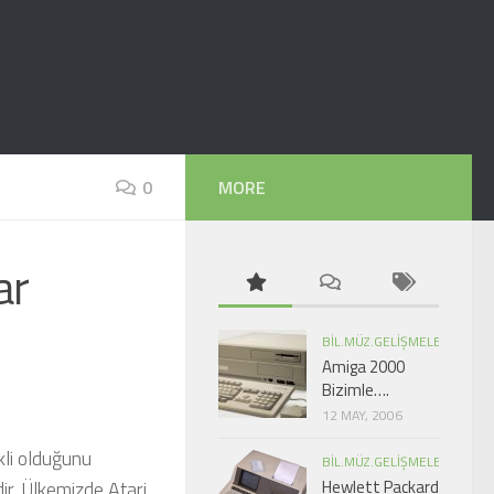
0
MORE
ar
BIL.MÜZ.GELIŞMELER
Amiga 2000
Bizimle….
12 MAY, 2006
kli olduğunu
BIL.MÜZ.GELIŞMELER
ir. Ülkemizde Atari,
Hewlett Packard