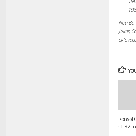
198
198
Not: Bu
Joker, C
ekleyec
YOU
Konsol O
CD32, cd