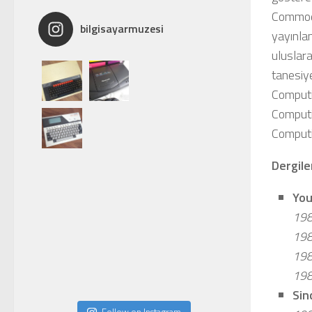
Commodo
bilgisayarmuzesi
yayınlan
uluslar
tanesiy
Computi
Computi
Computin
Dergil
You
198
198
198
198
Sin
Follow on Instagram