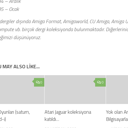
4 – Aralık
5 – Ocak
 dergiler dışında Amiga Format, Amigaworld, CU Amiga, Amiga Us
ompute vb. birçok dergi koleksiyonda bulunmaktadır. Diğerlerin
eğimizi düşünüyoruz.
 MAY ALSO LIKE...
0
0
yunları (saturn,
Atari Jaguar koleksiyona
Yok olan A
-i)
katıldı…
Bilgisayarl