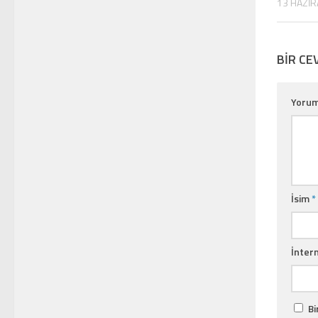
13 HAZIR
BIR CE
Yoru
İsim
*
İntern
Bi