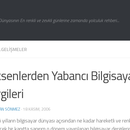
Dünyasının En renkli ve zevkli günlerine zamanda yolculuk rehberi...
Z.GELIŞMELER
senlerden Yabancı Bilgisay
gileri
AN SÖNMEZ
·
18 KASIM, 2006
 yılların bilgisayar dünyası açısından ne kadar hareketli ve ren
ek bir kanıtta sanırım o dönem yayınlanan bilgisayar dergilerid