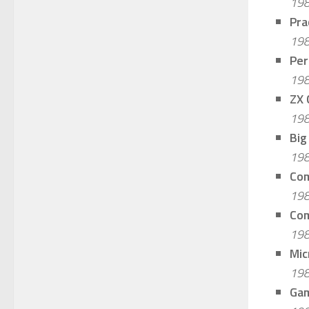
198
Pra
198
Per
198
ZX 
198
Big
198
Com
198
Com
198
Mic
198
Gam