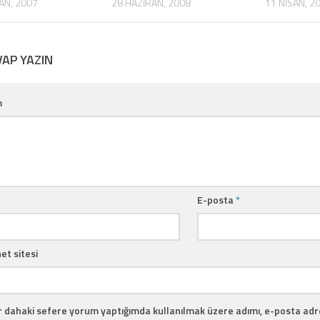
AN, 2007
28 HAZIRAN, 2008
11 NISAN, 2
VAP YAZIN
m
E-posta
*
et sitesi
r dahaki sefere yorum yaptığımda kullanılmak üzere adımı, e-posta adr