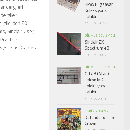
HP85 Bilgisayar
r dergileri
Koleksiyona
 dergiler
katıldı
ergilerden 50
11 TEM, 2012
s, Sinclair User,
BIL.MÜZ.GELIŞMELER
Practical
Sinclair ZX
roSystems, Games
Spectrum +3
30 TEM, 2007
BIL.MÜZ.GELIŞMELER
C-LAB (Atari)
Falcon MK II
koleksiyona
katıldı.
31 MAY, 2010
ESKI OYUNLAR
Defender of The
Crown