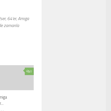
er, 64’er, Amiga
ide zamanla
0
miga
ar…