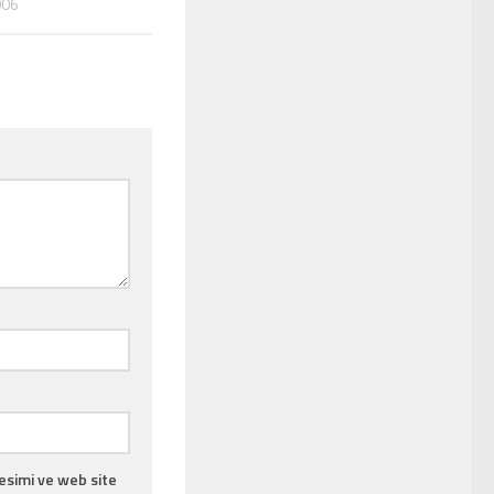
006
esimi ve web site