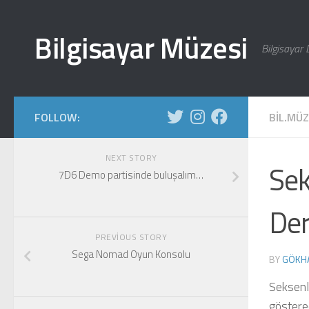
Skip to content
Bilgisayar Müzesi
Bilgisayar 
FOLLOW:
BIL.MÜ
NEXT STORY
Sek
7D6 Demo partisinde buluşalım…
Der
PREVIOUS STORY
Sega Nomad Oyun Konsolu
BY
GÖKH
Seksenli
gösterec