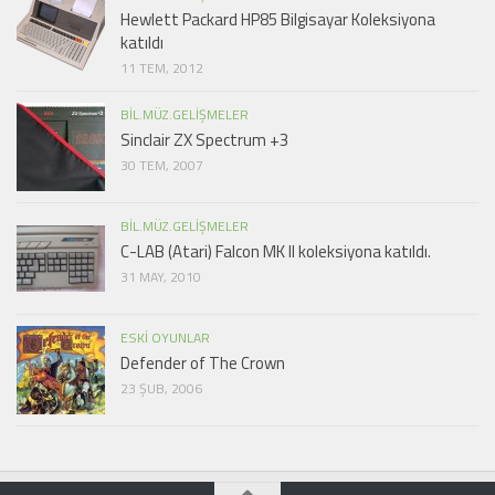
Hewlett Packard HP85 Bilgisayar Koleksiyona
katıldı
11 TEM, 2012
BIL.MÜZ.GELIŞMELER
Sinclair ZX Spectrum +3
30 TEM, 2007
BIL.MÜZ.GELIŞMELER
C-LAB (Atari) Falcon MK II koleksiyona katıldı.
31 MAY, 2010
ESKI OYUNLAR
Defender of The Crown
23 ŞUB, 2006