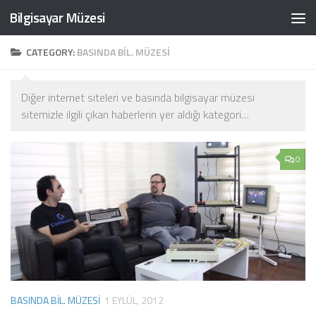
Bilgisayar Müzesi
Skip to content
CATEGORY:
BASINDA BIL. MÜZESI
Diğer internet siteleri ve basında bilgisayar müzesi
sitemizle ilgili çıkan haberlerin yer aldığı kategori…
0
BASINDA BIL. MÜZESI
1 EYLÜL, 2012