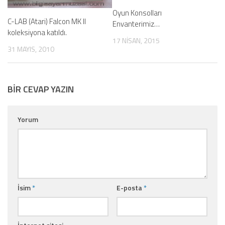
Oyun Konsolları
C-LAB (Atari) Falcon MK II
Envanterimiz…
koleksiyona katıldı.
17 NISAN, 2015
31 MAYIS, 2010
BIR CEVAP YAZIN
Yorum
İsim
*
E-posta
*