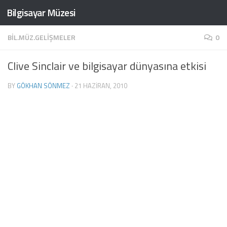
Bilgisayar Müzesi
Skip to content
BIL.MÜZ.GELIŞMELER
0
Clive Sinclair ve bilgisayar dünyasına etkisi
BY
GÖKHAN SÖNMEZ
·
21 HAZIRAN, 2010