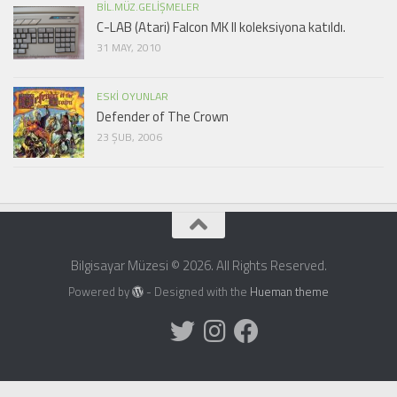
BIL.MÜZ.GELIŞMELER
C-LAB (Atari) Falcon MK II koleksiyona katıldı.
31 MAY, 2010
ESKI OYUNLAR
Defender of The Crown
23 ŞUB, 2006
Bilgisayar Müzesi © 2026. All Rights Reserved.
Powered by
- Designed with the
Hueman theme