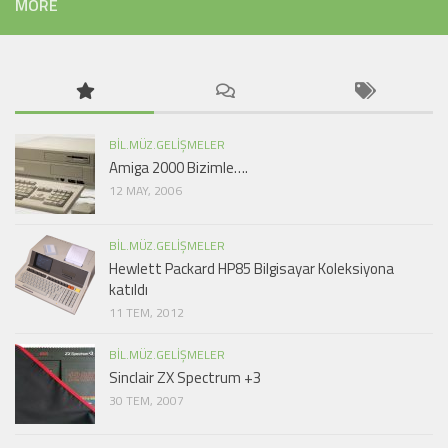
MORE
BIL.MÜZ.GELIŞMELER
Amiga 2000 Bizimle….
12 MAY, 2006
BIL.MÜZ.GELIŞMELER
Hewlett Packard HP85 Bilgisayar Koleksiyona
katıldı
11 TEM, 2012
BIL.MÜZ.GELIŞMELER
Sinclair ZX Spectrum +3
30 TEM, 2007