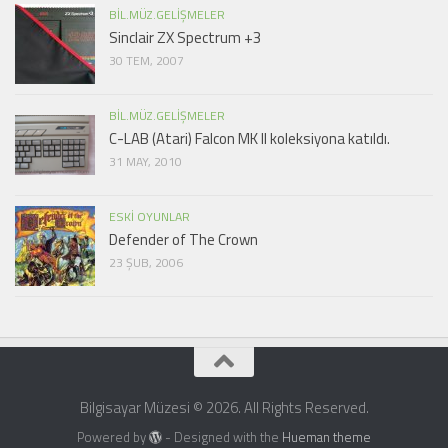
BIL.MÜZ.GELIŞMELER
Sinclair ZX Spectrum +3
30 TEM, 2007
BIL.MÜZ.GELIŞMELER
C-LAB (Atari) Falcon MK II koleksiyona katıldı.
31 MAY, 2010
ESKI OYUNLAR
Defender of The Crown
23 ŞUB, 2006
Bilgisayar Müzesi © 2026. All Rights Reserved.
Powered by
- Designed with the
Hueman theme