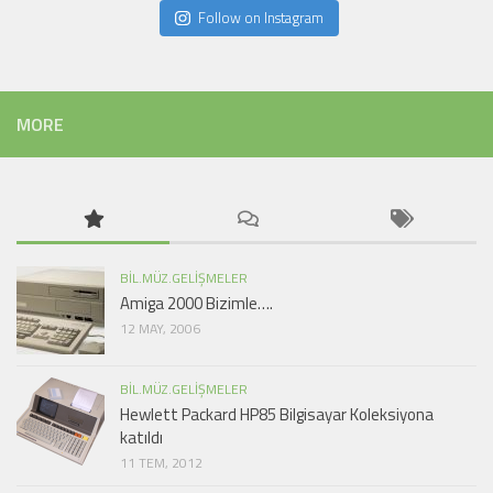
Follow on Instagram
MORE
BIL.MÜZ.GELIŞMELER
Amiga 2000 Bizimle….
12 MAY, 2006
BIL.MÜZ.GELIŞMELER
Hewlett Packard HP85 Bilgisayar Koleksiyona
katıldı
11 TEM, 2012