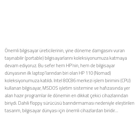
Önemli bilgisayar üreticilerinin, yine döneme damgasını vuran
taşınabilir (portable) bilgisayarlarını koleksiyonumuza katmaya
devam ediyoruz. Bu sefer hem HP’nin, hem de bilgisayar
dünyasının ilk laptop’larından biri olan HP 110 (Nomad)
koleksiyonumuza katıldı. Intel 80C86 merkezi işlem birimini (CPU)
kullanan bilgisayar, MSDOS işletim sistemine ve hafızasında yer
alan hazır programlar ile dönemin en dikkat çekici cihazlarından
biriydi. Dahili floppy sürücüsü barındırmaması nedeniyle eleştirilen
tasarım, bilgisayar dünyası için önemli cihazlardan biridir…