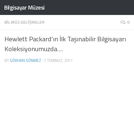
Bilgisayar Müzesi
Skip to content
BIL.MÜZ.GELIŞMELER
0
Hewlett Packard’ın İlk Taşınabilir Bilgisayarı
Koleksiyonumuzda….
BY
GÖKHAN SÖNMEZ
·
7 TEMMUZ, 2011