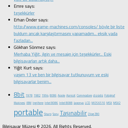
Emre says:
teşekkürler
Erhan Önder says:
http://www.game-machines.com/consoles/ böyle bir liste
buldum ancak karşılaştırmasını yapamadım... eksik yada
fazladan...
Gökhan Sönmez says:
Merhaba Yiğit, ilgin ve mesajın için teşekkürler... Eski
bilgisayarları artık daha...
Yiğit Kurt says:
yaşım 13 ve ben bir bilgisayar tutkunuyum ve eski
bilgisayarlar benim...
8bit
1978
1982
1994
8086
Apple
Apricot
Commodore
dizüstü
Fotoğraf
Makinesi
IBM
Ingiltere
Intel 8086
Intel 8088
Japonya
LCD
MOS 6510
MSX
MSX2
portable
Taşınabilir
Sharp
Sony
Zilog Z80
Bilgisayar Müzesi © 2026. All Rights Reserved.