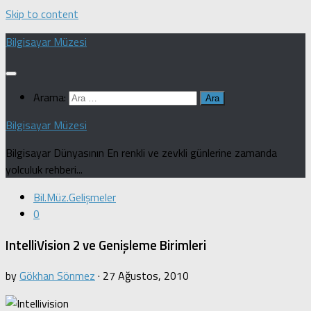
Skip to content
Bilgisayar Müzesi
Arama:
Bilgisayar Müzesi
Bilgisayar Dünyasının En renkli ve zevkli günlerine zamanda
yolculuk rehberi...
Bil.Müz.Gelişmeler
0
IntelliVision 2 ve Genişleme Birimleri
by
Gökhan Sönmez
·
27 Ağustos, 2010