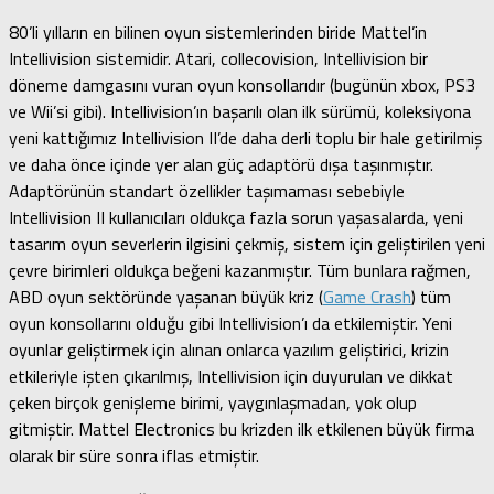
80’li yılların en bilinen oyun sistemlerinden biride Mattel’in
Intellivision sistemidir. Atari, collecovision, Intellivision bir
döneme damgasını vuran oyun konsollarıdır (bugünün xbox, PS3
ve Wii’si gibi). Intellivision’ın başarılı olan ilk sürümü, koleksiyona
yeni kattığımız Intellivision II’de daha derli toplu bir hale getirilmiş
ve daha önce içinde yer alan güç adaptörü dışa taşınmıştır.
Adaptörünün standart özellikler taşımaması sebebiyle
Intellivision II kullanıcıları oldukça fazla sorun yaşasalarda, yeni
tasarım oyun severlerin ilgisini çekmiş, sistem için geliştirilen yeni
çevre birimleri oldukça beğeni kazanmıştır. Tüm bunlara rağmen,
ABD oyun sektöründe yaşanan büyük kriz (
Game Crash
) tüm
oyun konsollarını olduğu gibi Intellivision’ı da etkilemiştir. Yeni
oyunlar geliştirmek için alınan onlarca yazılım geliştirici, krizin
etkileriyle işten çıkarılmış, Intellivision için duyurulan ve dikkat
çeken birçok genişleme birimi, yaygınlaşmadan, yok olup
gitmiştir. Mattel Electronics bu krizden ilk etkilenen büyük firma
olarak bir süre sonra iflas etmiştir.