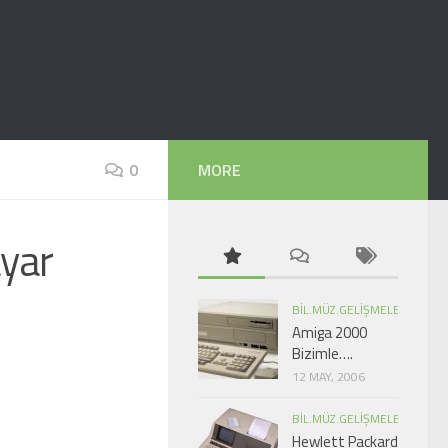
0
MORE
yar
BIL.MÜZ.GELIŞMELER
Amiga 2000
Bizimle….
12 MAY, 2006
BIL.MÜZ.GELIŞMELER
Hewlett Packard