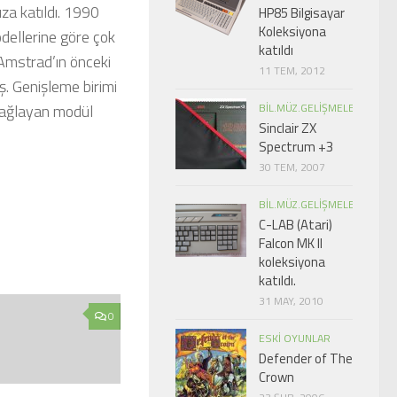
za katıldı. 1990
HP85 Bilgisayar
Koleksiyona
odellerine göre çok
katıldı
 Amstrad’ın önceki
11 TEM, 2012
ş. Genişleme birimi
 sağlayan modül
BIL.MÜZ.GELIŞMELER
Sinclair ZX
Spectrum +3
30 TEM, 2007
BIL.MÜZ.GELIŞMELER
C-LAB (Atari)
Falcon MK II
koleksiyona
katıldı.
31 MAY, 2010
0
ESKI OYUNLAR
Defender of The
Crown