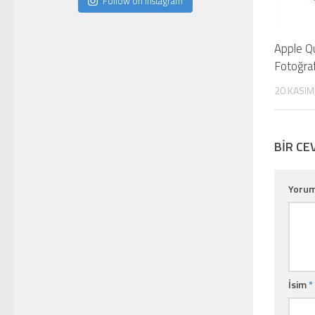
Follow on Instagram
Apple Q
Fotoğra
20 KASIM
BIR CE
Yoru
İsim
*