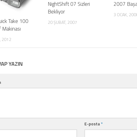
NightShift 07 Sizleri
2007 Başarı
Bekliyor
3 OCAK, 200
uick Take 100
20 ŞUBAT, 2007
f Makinası
, 2012
VAP YAZIN
m
E-posta
*