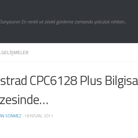
Dünyasının En renkli ve zevkli günlerine zamanda yolculuk rehberi...
Z.GELIŞMELER
trad CPC6128 Plus Bilgisa
zesinde…
AN SÖNMEZ
·
18 NISAN, 2011