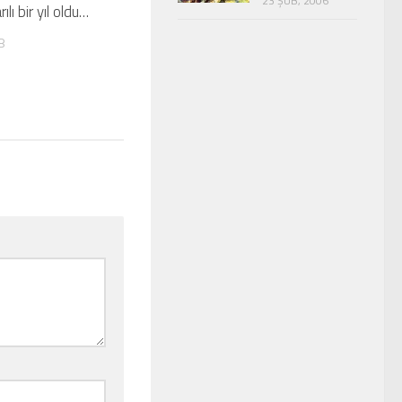
23 ŞUB, 2006
lı bir yıl oldu…
8