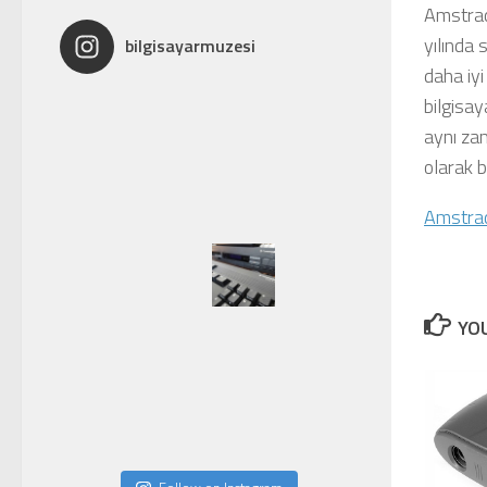
Amstrad
yılında 
bilgisayarmuzesi
daha iyi
bilgisay
aynı za
olarak b
Amstrad
YOU