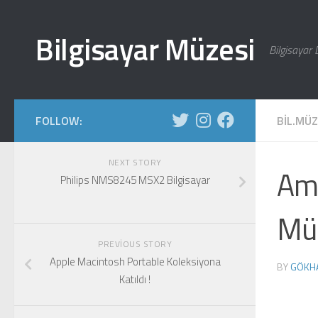
Skip to content
Bilgisayar Müzesi
Bilgisayar 
FOLLOW:
BIL.MÜ
NEXT STORY
Ams
Philips NMS8245 MSX2 Bilgisayar
Mü
PREVIOUS STORY
Apple Macintosh Portable Koleksiyona
BY
GÖKH
Katıldı !