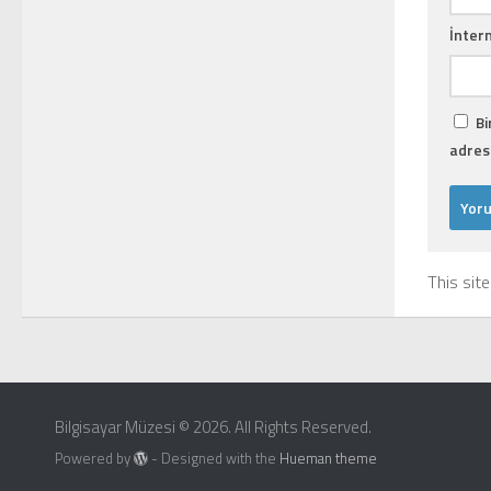
İntern
Bi
adresi
This sit
Bilgisayar Müzesi © 2026. All Rights Reserved.
Powered by
- Designed with the
Hueman theme