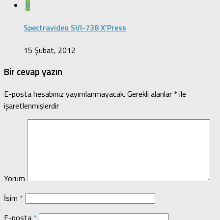
0
Spectravideo SVI-738 X’Press
15 Şubat, 2012
Bir cevap yazın
E-posta hesabınız yayımlanmayacak.
Gerekli alanlar
*
ile
işaretlenmişlerdir
Yorum
İsim
*
E-posta
*