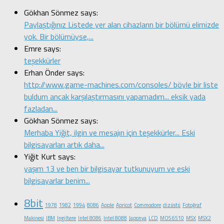
Gökhan Sönmez says:
Paylaştığınız Listede yer alan cihazların bir bölümü elimizde
yok. Bir bölümüyse,...
Emre says:
teşekkürler
Erhan Önder says:
http://www.game-machines.com/consoles/ böyle bir liste
buldum ancak karşılaştırmasını yapamadım... eksik yada
fazladan...
Gökhan Sönmez says:
Merhaba Yiğit, ilgin ve mesajın için teşekkürler... Eski
bilgisayarları artık daha...
Yiğit Kurt says:
yaşım 13 ve ben bir bilgisayar tutkunuyum ve eski
bilgisayarlar benim...
8bit
1978
1982
1994
8086
Apple
Apricot
Commodore
dizüstü
Fotoğraf
Makinesi
IBM
Ingiltere
Intel 8086
Intel 8088
Japonya
LCD
MOS 6510
MSX
MSX2