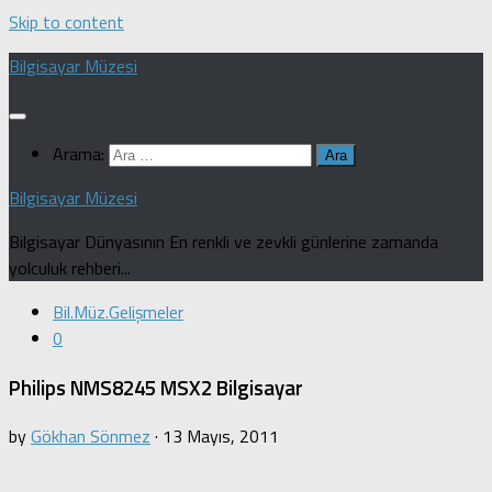
Skip to content
Bilgisayar Müzesi
Arama:
Bilgisayar Müzesi
Bilgisayar Dünyasının En renkli ve zevkli günlerine zamanda
yolculuk rehberi...
Bil.Müz.Gelişmeler
0
Philips NMS8245 MSX2 Bilgisayar
by
Gökhan Sönmez
·
13 Mayıs, 2011