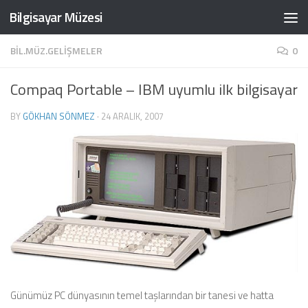
Bilgisayar Müzesi
Skip to content
BIL.MÜZ.GELIŞMELER
0
Compaq Portable – IBM uyumlu ilk bilgisayar
BY
GÖKHAN SÖNMEZ
·
24 ARALIK, 2007
Günümüz PC dünyasının temel taşlarından bir tanesi ve hatta