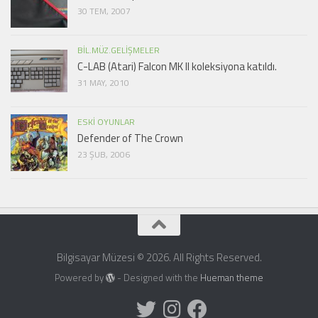
30 TEM, 2007
BIL.MÜZ.GELIŞMELER
C-LAB (Atari) Falcon MK II koleksiyona katıldı.
31 MAY, 2010
ESKI OYUNLAR
Defender of The Crown
23 ŞUB, 2006
Bilgisayar Müzesi © 2026. All Rights Reserved.
Powered by
- Designed with the
Hueman theme