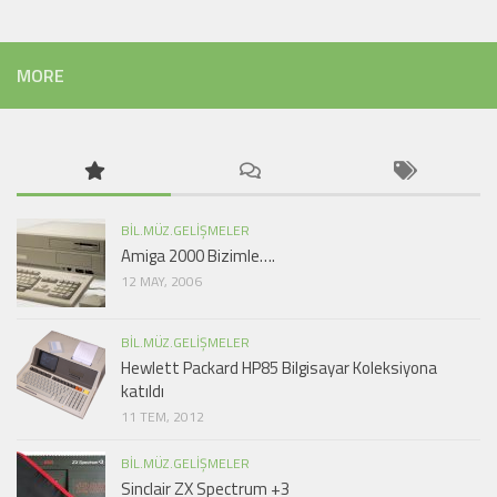
MORE
BIL.MÜZ.GELIŞMELER
Amiga 2000 Bizimle….
12 MAY, 2006
BIL.MÜZ.GELIŞMELER
Hewlett Packard HP85 Bilgisayar Koleksiyona
katıldı
11 TEM, 2012
BIL.MÜZ.GELIŞMELER
Sinclair ZX Spectrum +3