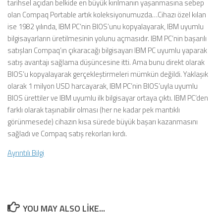
tarihsel açıdan belkide en büyük kırılmanın yaşanmasına sebep
olan Compaq Portable artık koleksiyonumuzda…Cihazı özel kılan
ise 1982 yılında, IBM PC’nin BIOS’unu kopyalayarak, IBM uyumlu
bilgisayarların üretilmesinin yolunu açmasıdır. IBM PC’nin başarılı
satışları Compaq’ın çıkaracağı bilgisayarı IBM PC uyumlu yaparak
satış avantajı sağlama düşüncesine itti. Ama bunu direkt olarak
BIOS’u kopyalayarak gerçekleştirmeleri mümkün değildi. Yaklaşık
olarak 1 milyon USD harcayarak, IBM PC’nin BIOS’uyla uyumlu
BIOS ürettiler ve IBM uyumlu ilk bilgisayar ortaya çıktı. IBM PC’den
farklı olarak taşınabilir olması (her ne kadar pek mantıklı
görünmesede) cihazın kısa sürede büyük başarı kazanmasını
sağladı ve Compaq satış rekorları kırdı.
Ayrıntılı Bilgi
YOU MAY ALSO LIKE...