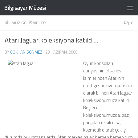
Bilgisayar Müzesi
Skip to content
BIL.MÜZ.GELIŞMELER
0
Atari Jaguar koleksiyona katıldı…
BY
GÖKHAN SÖNMEZ
·
28 HAZIRAN, 2008
Oyun konsolları
dünyasının efsanevi
isimlerinden Atari’nin
ürettiği son oyun konsolu
olarak bilinen Atari Jaguar
koleksiyonumuza katıldı.
Böylece
koleksiyonumuzda, bazı
parçaları eksik olsa,
kozmetik olarak çok iyi
durumda bulunmasalarda, Atari markasına ait hemen hemen tüm