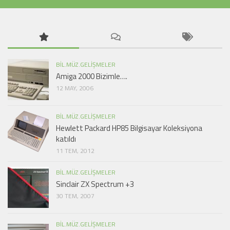
BIL.MÜZ.GELIŞMELER
Amiga 2000 Bizimle….
12 MAY, 2006
BIL.MÜZ.GELIŞMELER
Hewlett Packard HP85 Bilgisayar Koleksiyona
katıldı
11 TEM, 2012
BIL.MÜZ.GELIŞMELER
Sinclair ZX Spectrum +3
30 TEM, 2007
BIL.MÜZ.GELIŞMELER