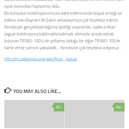
oyun konsolları toplanmış oldu.
Bu konsolun koleksiyonumuza dahil edilmesinde büyük emeği ve
katkısı olan Bayram Ali Şahin arkadaşımıza çok teşekkür ederiz.
Kendisiyle gerçekleştirdiğimiz işbirliği sayesinde, sadece Atari
Jaguar koleksiyona katılmakla kalmadı, elimizde arızalı olarak
bulunan TRS80-100’ü de yollamış olduğu bir diğer TRS80-100 ile
tamir etme şansını yakaladık… Kendisine çok teşekkür ediyoruz..
http://en.wikipedia.org/wiki/Atari_Jaguar
YOU MAY ALSO LIKE...
1
0