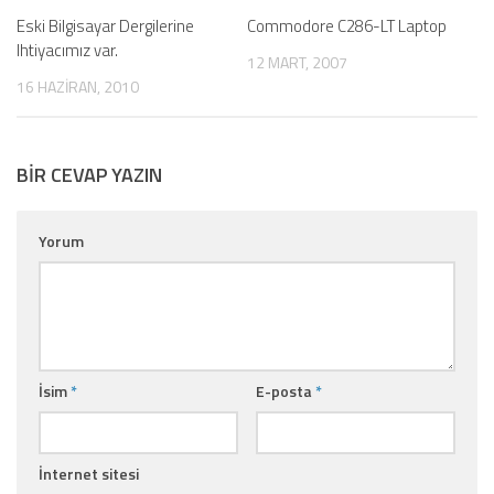
Eski Bilgisayar Dergilerine
Commodore C286-LT Laptop
Ihtiyacımız var.
12 MART, 2007
16 HAZIRAN, 2010
BIR CEVAP YAZIN
Yorum
İsim
*
E-posta
*
İnternet sitesi