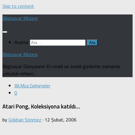
Skip to content
Bilgisayar Müzesi
Arama:
Bilgisayar Müzesi
Bilgisayar Dünyasının En renkli ve zevkli günlerine zamanda
yolculuk rehberi...
Bil.Müz.Gelişmeler
0
Atari Pong, Koleksiyona katıldı…
by
Gökhan Sönmez
·
12 Şubat, 2006