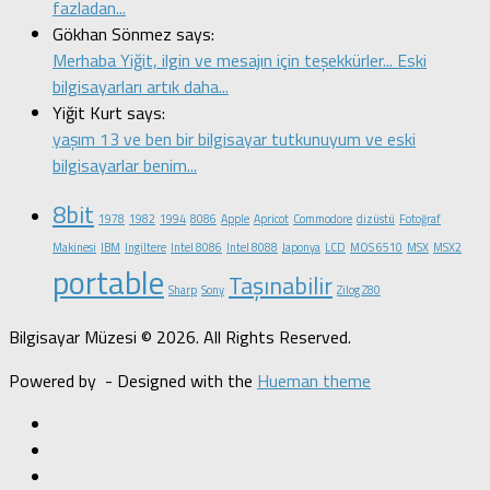
fazladan...
Gökhan Sönmez says:
Merhaba Yiğit, ilgin ve mesajın için teşekkürler... Eski
bilgisayarları artık daha...
Yiğit Kurt says:
yaşım 13 ve ben bir bilgisayar tutkunuyum ve eski
bilgisayarlar benim...
8bit
1978
1982
1994
8086
Apple
Apricot
Commodore
dizüstü
Fotoğraf
Makinesi
IBM
Ingiltere
Intel 8086
Intel 8088
Japonya
LCD
MOS 6510
MSX
MSX2
portable
Taşınabilir
Sharp
Sony
Zilog Z80
Bilgisayar Müzesi © 2026. All Rights Reserved.
Powered by
- Designed with the
Hueman theme